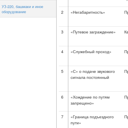
УЗ-220, башмаки и иное
оборудование
2
«Негабаритность»
П
3
«Путевое заграждение»
К
4
«Служебный проход»
П
5
«С» о подаче звукового
П
сигнала постоянный
6
«Хождение по путям
П
запрещено»
7
«Граница подъездного
П
пути»