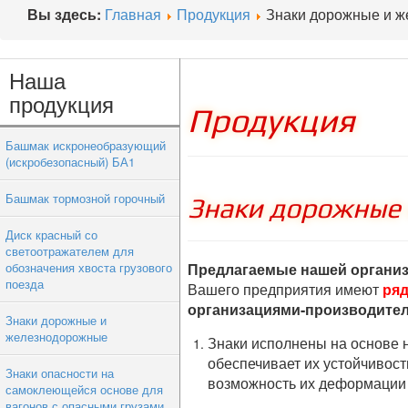
Вы здесь:
Главная
Продукция
Знаки дорожные и 
Наша
продукция
Продукция
Башмак искронеобразующий
(искробезопасный) БА1
Башмак тормозной горочный
Знаки дорожные
Диск красный со
светоотражателем для
обозначения хвоста грузового
Предлагаемые нашей организ
поезда
Вашего предприятия имеют
ря
организациями-производите
Знаки дорожные и
железнодорожные
Знаки исполнены на основе 
обеспечивает их устойчивост
Знаки опасности на
возможность их деформации 
самоклеющейся основе для
вагонов с опасными грузами